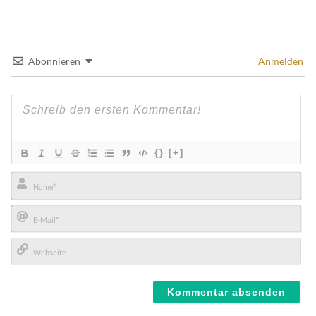
Abonnieren
Anmelden
{}
[+]
Name*
E-
Mail*
Webseite