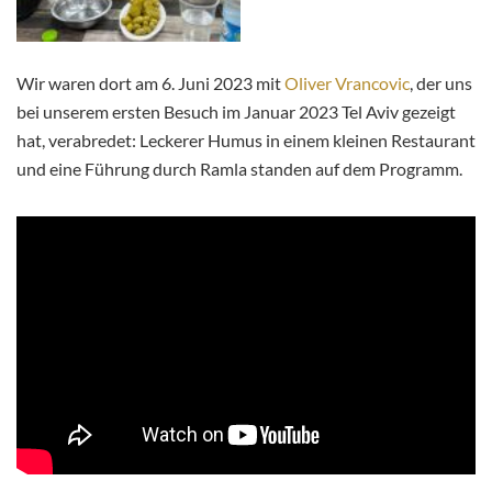
Wir waren dort am 6. Juni 2023 mit
Oliver Vrancovic
, der uns
bei unserem ersten Besuch im Januar 2023 Tel Aviv gezeigt
hat, verabredet: Leckerer Humus in einem kleinen Restaurant
und eine Führung durch Ramla standen auf dem Programm.