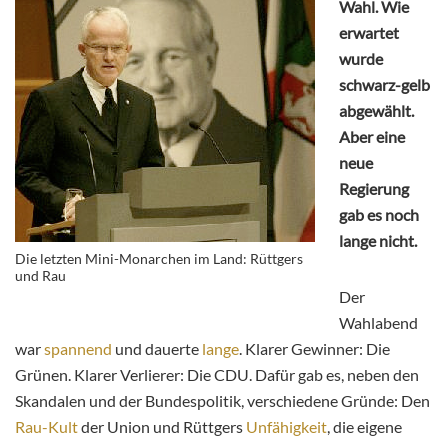
Wahl. Wie
erwartet
wurde
schwarz-gelb
abgewählt.
Aber eine
neue
Regierung
gab es noch
lange nicht.
Die letzten Mini-Monarchen im Land: Rüttgers
und Rau
Der
Wahlabend
war
spannend
und dauerte
lange
. Klarer Gewinner: Die
Grünen. Klarer Verlierer: Die CDU. Dafür gab es, neben den
Skandalen und der Bundespolitik, verschiedene Gründe: Den
Rau-Kult
der Union und Rüttgers
Unfähigkeit
, die eigene