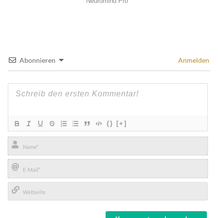
Abonnieren
Anmelden
{}
[+]
Name*
E-
Mail*
Webseite