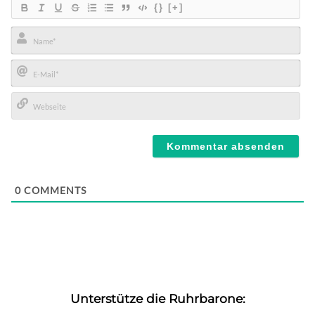
{}
[+]
Name*
E-
Mail*
Webseite
0
COMMENTS
Unterstütze die Ruhrbarone: