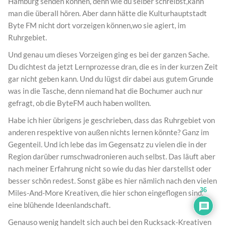
Hamburg senden können, denn wie du selber schreibst,kann
man die überall hören. Aber dann hätte die Kulturhauptstadt
Byte FM nicht dort vorzeigen können,wo sie agiert, im
Ruhrgebiet.
Und genau um dieses Vorzeigen ging es bei der ganzen Sache.
Du dichtest da jetzt Lernprozesse dran, die es in der kurzen Zeit
gar nicht geben kann. Und du lügst dir dabei aus gutem Grunde
was in die Tasche, denn niemand hat die Bochumer auch nur
gefragt, ob die ByteFM auch haben wollten.
Habe ich hier übrigens je geschrieben, dass das Ruhrgebiet von
anderen respektive von außen nichts lernen könnte? Ganz im
Gegenteil. Und ich lebe das im Gegensatz zu vielen die in der
Region darüber rumschwadronieren auch selbst. Das läuft aber
nach meiner Erfahrung nicht so wie du das hier darstellst oder
besser schön redest. Sonst gäbe es hier nämlich nach den vielen
36
Miles-And-More Kreativen, die hier schon eingeflogen sind,
eine blühende Ideenlandschaft.
Genauso wenig handelt sich auch bei den Rucksack-Kreativen