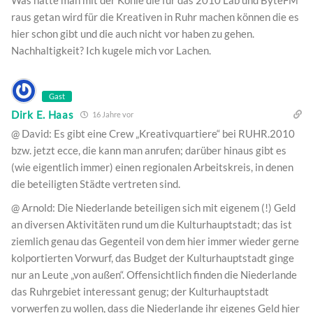
Was hätte man mit der Kohle die für das 2010 Lab und ByteFM
raus getan wird für die Kreativen in Ruhr machen können die es
hier schon gibt und die auch nicht vor haben zu gehen.
Nachhaltigkeit? Ich kugele mich vor Lachen.
Gast
Dirk E. Haas
16 Jahre vor
@ David: Es gibt eine Crew „Kreativquartiere“ bei RUHR.2010
bzw. jetzt ecce, die kann man anrufen; darüber hinaus gibt es
(wie eigentlich immer) einen regionalen Arbeitskreis, in denen
die beteiligten Städte vertreten sind.
@ Arnold: Die Niederlande beteiligen sich mit eigenem (!) Geld
an diversen Aktivitäten rund um die Kulturhauptstadt; das ist
ziemlich genau das Gegenteil von dem hier immer wieder gerne
kolportierten Vorwurf, das Budget der Kulturhauptstadt ginge
nur an Leute „von außen“. Offensichtlich finden die Niederlande
das Ruhrgebiet interessant genug; der Kulturhauptstadt
vorwerfen zu wollen, dass die Niederlande ihr eigenes Geld hier