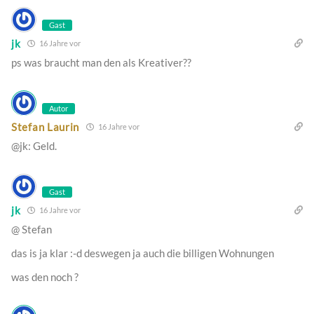
Gast
jk
16 Jahre vor
ps was braucht man den als Kreativer??
Autor
Stefan Laurin
16 Jahre vor
@jk: Geld.
Gast
jk
16 Jahre vor
@ Stefan
das is ja klar :-d deswegen ja auch die billigen Wohnungen
was den noch ?