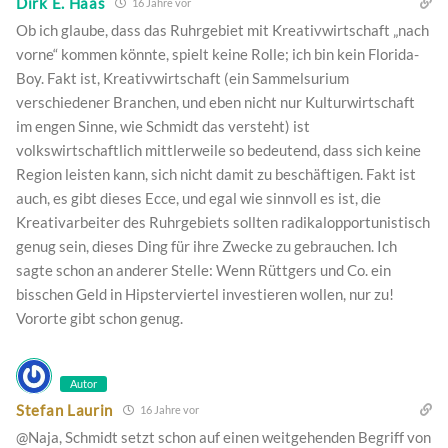
Dirk E. Haas
16 Jahre vor
Ob ich glaube, dass das Ruhrgebiet mit Kreativwirtschaft „nach
vorne“ kommen könnte, spielt keine Rolle; ich bin kein Florida-
Boy. Fakt ist, Kreativwirtschaft (ein Sammelsurium
verschiedener Branchen, und eben nicht nur Kulturwirtschaft
im engen Sinne, wie Schmidt das versteht) ist
volkswirtschaftlich mittlerweile so bedeutend, dass sich keine
Region leisten kann, sich nicht damit zu beschäftigen. Fakt ist
auch, es gibt dieses Ecce, und egal wie sinnvoll es ist, die
Kreativarbeiter des Ruhrgebiets sollten radikalopportunistisch
genug sein, dieses Ding für ihre Zwecke zu gebrauchen. Ich
sagte schon an anderer Stelle: Wenn Rüttgers und Co. ein
bisschen Geld in Hipsterviertel investieren wollen, nur zu!
Vororte gibt schon genug.
Autor
Stefan Laurin
16 Jahre vor
@Naja, Schmidt setzt schon auf einen weitgehenden Begriff von