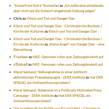
"Kaiserfront Extra"-Romanfan
zu
„Ich sollte eine einladende,
aber nicht auf die Antwort eingehende Haltung zeigen“
Chris
zu
Kitsch und Tod und Danger Dan
Kitsch und Tod und Danger Dan - Christuskirche Bochum |
Kirche der Kulturen
zu
Kitsch und Tod und Danger Dan
Kitsch und Tod und Danger Dan - Christuskirche Bochum |
Kirche der Kulturen
zu
„Keine Angst“ von Danger Dan – eine
Betrachtung
ร้านต่อผม
zu
NRZ: Genossen rufen zum Zeitungsboykott auf
แป๊ปสเตย์
zu
NRZ: Genossen rufen zum Zeitungsboykott auf
Maral Salmassi: Stellungnahme zu einer politisch-
aktivistischen Pressekampagne - ZERA Institute
zu
Hat DER
SPIEGEL ein Antisemitismusproblem?
Maral Salmassi: Statement on a Politically Motivated Press
Campaign - ZERA Institute
zu
Hat DER SPIEGEL ein
Antisemitismusproblem?
Die israelfeindliche Politik von EU und UNO – Christen in