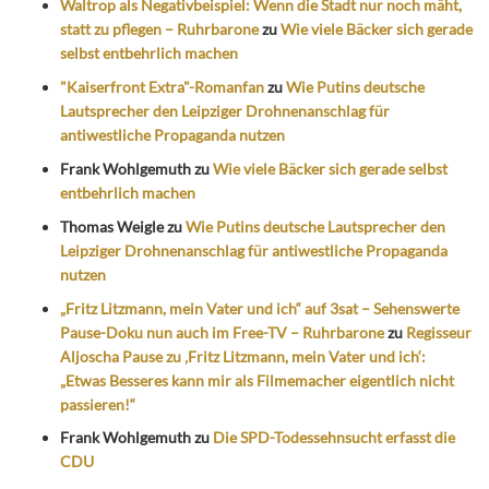
Waltrop als Negativbeispiel: Wenn die Stadt nur noch mäht,
statt zu pflegen – Ruhrbarone
zu
Wie viele Bäcker sich gerade
selbst entbehrlich machen
"Kaiserfront Extra"-Romanfan
zu
Wie Putins deutsche
Lautsprecher den Leipziger Drohnenanschlag für
antiwestliche Propaganda nutzen
Frank Wohlgemuth
zu
Wie viele Bäcker sich gerade selbst
entbehrlich machen
Thomas Weigle
zu
Wie Putins deutsche Lautsprecher den
Leipziger Drohnenanschlag für antiwestliche Propaganda
nutzen
„Fritz Litzmann, mein Vater und ich“ auf 3sat – Sehenswerte
Pause-Doku nun auch im Free-TV – Ruhrbarone
zu
Regisseur
Aljoscha Pause zu ‚Fritz Litzmann, mein Vater und ich‘:
„Etwas Besseres kann mir als Filmemacher eigentlich nicht
passieren!“
Frank Wohlgemuth
zu
Die SPD-Todessehnsucht erfasst die
CDU