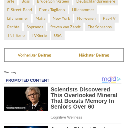
arte
Boss
Bruce Springsteen
Deutschlandpremiere
E-Street-Band
Frank Tagliano
Lillehammer
Lilyhammer
Mafia
New York
Norwegen
Pay-TV
Rechte
Sopranos
Steven van Zandt
The Sopranos
TNT Serie
TV-Serie
USA
Vorheriger Beitrag
Nächster Beitrag
Werbung