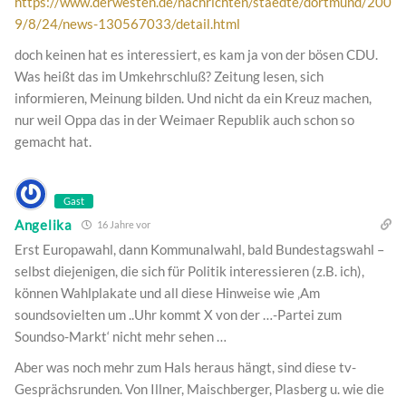
https://www.derwesten.de/nachrichten/staedte/dortmund/200
9/8/24/news-130567033/detail.html
doch keinen hat es interessiert, es kam ja von der bösen CDU.
Was heißt das im Umkehrschluß? Zeitung lesen, sich
informieren, Meinung bilden. Und nicht da ein Kreuz machen,
nur weil Oppa das in der Weimaer Republik auch schon so
gemacht hat.
Gast
Angelika
16 Jahre vor
Erst Europawahl, dann Kommunalwahl, bald Bundestagswahl –
selbst diejenigen, die sich für Politik interessieren (z.B. ich),
können Wahlplakate und all diese Hinweise wie ‚Am
soundsovielten um ..Uhr kommt X von der …-Partei zum
Soundso-Markt‘ nicht mehr sehen …
Aber was noch mehr zum Hals heraus hängt, sind diese tv-
Gesprächsrunden. Von Illner, Maischberger, Plasberg u. wie die