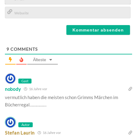
E-
Mail*
Webseite
9
COMMENTS
Älteste
Gast
nobody
16 Jahre vor
vermutlich haben die meisten schon Grimms Märchen im
Bücherregal……………
Autor
Stefan Laurin
16 Jahre vor