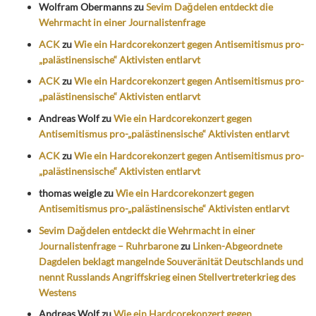
Wolfram Obermanns
zu
Sevim Dağdelen entdeckt die
Wehrmacht in einer Journalistenfrage
ACK
zu
Wie ein Hardcorekonzert gegen Antisemitismus pro-
„palästinensische“ Aktivisten entlarvt
ACK
zu
Wie ein Hardcorekonzert gegen Antisemitismus pro-
„palästinensische“ Aktivisten entlarvt
Andreas Wolf
zu
Wie ein Hardcorekonzert gegen
Antisemitismus pro-„palästinensische“ Aktivisten entlarvt
ACK
zu
Wie ein Hardcorekonzert gegen Antisemitismus pro-
„palästinensische“ Aktivisten entlarvt
thomas weigle
zu
Wie ein Hardcorekonzert gegen
Antisemitismus pro-„palästinensische“ Aktivisten entlarvt
Sevim Dağdelen entdeckt die Wehrmacht in einer
Journalistenfrage – Ruhrbarone
zu
Linken-Abgeordnete
Dagdelen beklagt mangelnde Souveränität Deutschlands und
nennt Russlands Angriffskrieg einen Stellvertreterkrieg des
Westens
Andreas Wolf
zu
Wie ein Hardcorekonzert gegen