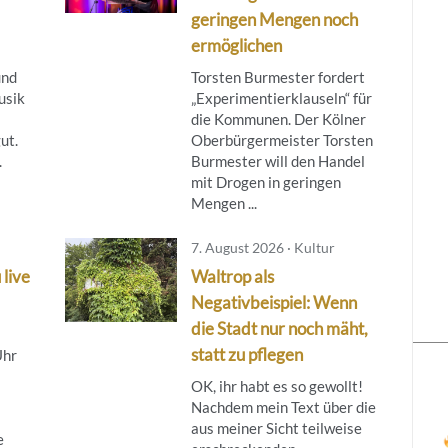
geringen Mengen noch
ermöglichen
und
Torsten Burmester fordert
usik
„Experimentierklauseln“ für
die Kommunen. Der Kölner
ut.
Oberbürgermeister Torsten
.
Burmester will den Handel
mit Drogen in geringen
Mengen ...
7. August 2026 · Kultur
 live
Waltrop als
Negativbeispiel: Wenn
die Stadt nur noch mäht,
statt zu pflegen
Uhr
OK, ihr habt es so gewollt!
Nachdem mein Text über die
aus meiner Sicht teilweise
e