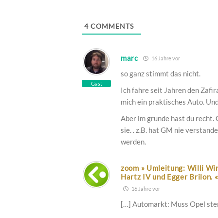
Webseite
4
COMMENTS
marc
16 Jahre vor
so ganz stimmt das nicht.
Gast
Ich fahre seit Jahren den Zafir
mich ein praktisches Auto. Und
Aber im grunde hast du recht.
sie. . z.B. hat GM nie verstan
werden.
zoom » Umleitung: Willi Win
Hartz IV und Egger Brilon. 
16 Jahre vor
[…] Automarkt: Muss Opel ste