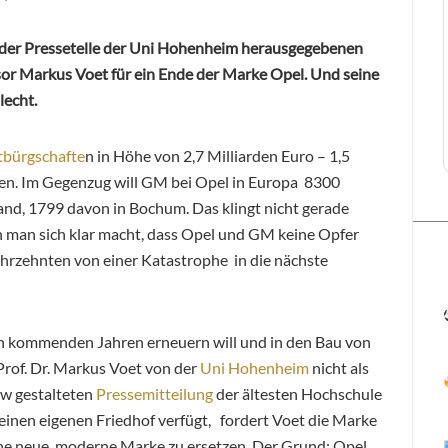
on der Pressetelle der Uni Hohenheim herausgegebenen
sor Markus Voet für ein Ende der Marke Opel. Und seine
lecht.
tbürgschafte
n in Höhe von 2,7 Milliarden Euro – 1,5
en. Im Gegenzug will GM bei Opel in Europa 8300
land, 1799 davon in Bochum. Das klingt nicht gerade
 man sich klar macht, dass Opel und GM keine Opfer
Jahrzehnten von einer Katastrophe in die nächste
n kommenden Jahren erneuern will und in den Bau von
Prof. Dr. Markus Voet von der
Uni Hohenheim
nicht als
iew gestalteten
Pressemitteilung
der ältesten Hochschule
r einen eigenen Friedhof verfügt, fordert Voet die Marke
e neue, moderne Marke zu ersetzen. Der Grund: Opel