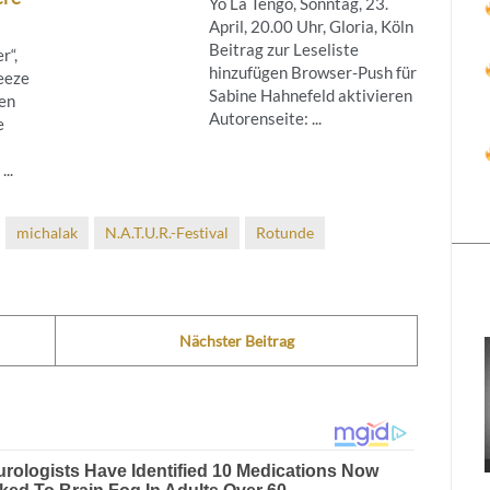
Yo La Tengo, Sonntag, 23.
April, 20.00 Uhr, Gloria, Köln
Beitrag zur Leseliste
r“,
hinzufügen Browser-Push für
eeze
Sabine Hahnefeld aktivieren
en
Autorenseite: ...
e
..
michalak
N.A.T.U.R.-Festival
Rotunde
Nächster Beitrag