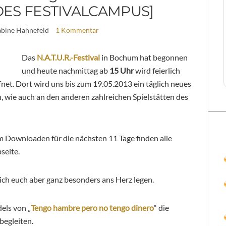
ES FESTIVALCAMPUS]
abine Hahnefeld
1 Kommentar
Das
N.A.T.U.R.-Festival
in Bochum hat begonnen
und heute nachmittag ab
15 Uhr
wird feierlich
net. Dort wird uns bis zum 19.05.2013 ein täglich neues
wie auch an den anderen zahlreichen Spielstätten des
m Downloaden
für die nächsten 11 Tage finden alle
seite.
ch euch aber ganz besonders ans Herz legen.
ls von „
Tengo hambre pero no tengo dinero
“ die
begleiten.