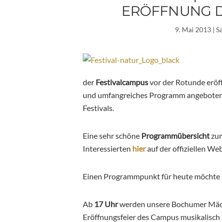
ERÖFFNUNG D
9. Mai 2013
| S
der
Festivalcampus
vor der Rotunde eröff
und umfangreiches Programm angeboten, 
Festivals.
Eine sehr schöne
Programmübersicht
zu
Interessierten
hier
auf der offiziellen Web
Einen Programmpunkt für heute möchte i
Ab
17 Uhr
werden unsere Bochumer Mäde
Eröffnungsfeier des Campus musikalisch 