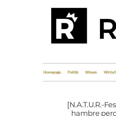
Homepage
Politik
Wissen
Wirtsch
[N.A.T.U.R.-F
hambre pero