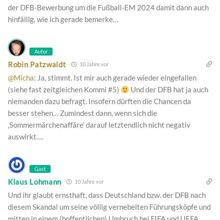
der DFB-Bewerbung um die Fußball-EM 2024 damit dann auch
hinfällig, wie ich gerade bemerke…
Autor
Robin Patzwaldt
10 Jahre vor
@Micha
: Ja, stimmt. Ist mir auch gerade wieder eingefallen
(siehe fast zeitgleichen Kommi #5)
Und der DFB hat ja auch
niemanden dazu befragt. Insofern dürften die Chancen da
besser stehen… Zumindest dann, wenn sich die
‚Sommermärchenaffäre‘ darauf letztendlich nicht negativ
auswirkt….
Gast
Klaus Lohmann
10 Jahre vor
Und ihr glaubt ernsthaft, dass Deutschland bzw. der DFB nach
diesem Skandal um seine völlig vernebelten Führungsköpfe und
mitten in einem (hoffentlichen) Umbruch bei FIFA und UEFA