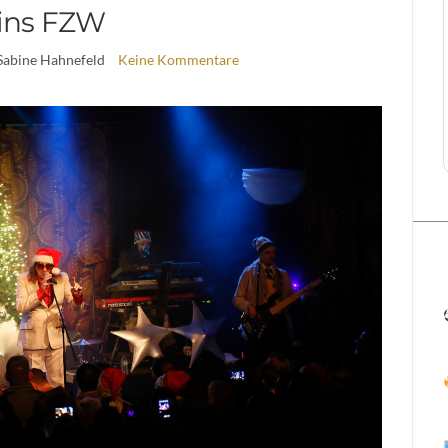
ins FZW
Sabine Hahnefeld
Keine Kommentare