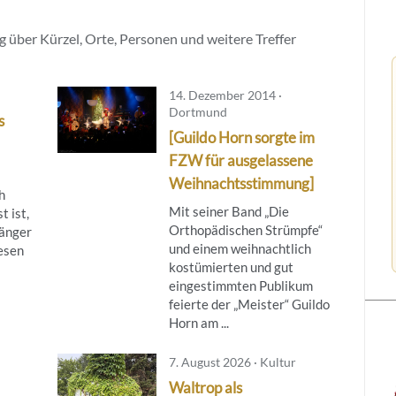
 über Kürzel, Orte, Personen und weitere Treffer
14. Dezember 2014 ·
Dortmund
s
[Guildo Horn sorgte im
FZW für ausgelassene
Weihnachtsstimmung]
h
Mit seiner Band „Die
t ist,
Orthopädischen Strümpfe“
sänger
und einem weihnachtlich
iesen
kostümierten und gut
eingestimmten Publikum
feierte der „Meister“ Guildo
Horn am ...
7. August 2026 · Kultur
Waltrop als