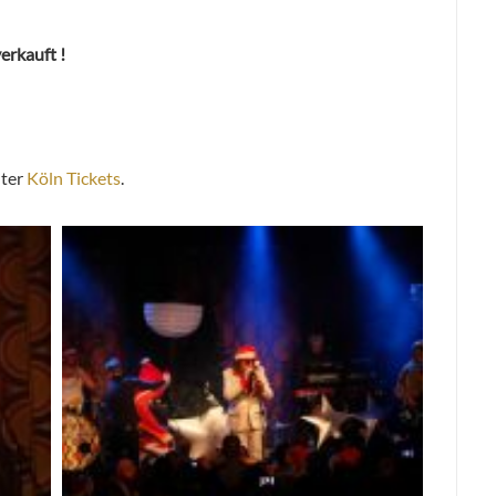
erkauft !
nter
Köln Tickets
.