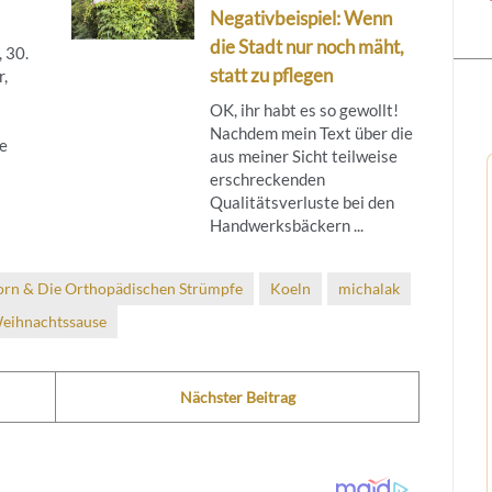
Negativbeispiel: Wenn
die Stadt nur noch mäht,
 30.
statt zu pflegen
r,
OK, ihr habt es so gewollt!
Nachdem mein Text über die
e
aus meiner Sicht teilweise
erschreckenden
Qualitätsverluste bei den
Handwerksbäckern ...
orn & Die Orthopädischen Strümpfe
Koeln
michalak
eihnachtssause
Nächster Beitrag