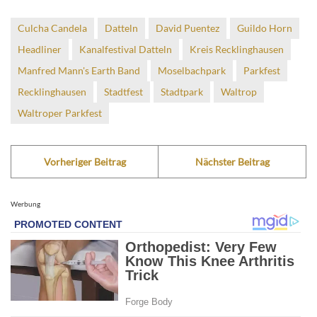
Culcha Candela
Datteln
David Puentez
Guildo Horn
Headliner
Kanalfestival Datteln
Kreis Recklinghausen
Manfred Mann's Earth Band
Moselbachpark
Parkfest
Recklinghausen
Stadtfest
Stadtpark
Waltrop
Waltroper Parkfest
Vorheriger Beitrag
Nächster Beitrag
Werbung