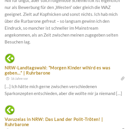
Nix für ungut, aber solch folgenlose Scheinkritik ist eigentlich
nur als Bewerbung für den „Westen“ oder gleich die WAZ
geeignet. Zielt auf Kopfnicken und sonst nichts. Ich hab mich
über die Rurbarone gefreut – so langsam gewinn ich den
Eindruck, so mancher ist schneller im Mainstream
angekommen, als an Zeit zwischen meinen zugegeben selten
Besuchen lag.
NRW-Landtagswahl: “Morgen Kinder wihird es was
geben…” | Ruhrbarone
16 Jahre vor
[…] Ich hätte mich gerne zwischen verschiedenen
Sparkonzepten entschieden, aber die wollte mir ja niemand […]
Vuvuzelas in NRW: Das Land der Polit-Tröten! |
Ruhrbarone