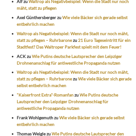
Alf
zu
Waltrop als Negativbeispiel: Wenn die Stadt nur noch
mäht, statt zu pflegen
Axel Günthersberger
zu
Wie viele Bäcker sich gerade selbst
entbehrlich machen
Waltrop als Negativbeispiel: Wenn die Stadt nur noch mäht,
statt zu pflegen – Ruhrbarone
zu
21 Euro Tageseintritt für ein
Stadtfest? Das Waltroper Parkfest spielt mit dem Feuer!
ACK
zu
Wie Putins deutsche Lautsprecher den Leipziger
Drohnenanschlag für antiwestliche Propaganda nutzen
Waltrop als Negativbeispiel: Wenn die Stadt nur noch mäht,
statt zu pflegen – Ruhrbarone
zu
Wie viele Bäcker sich gerade
selbst entbehrlich machen
"Kaiserfront Extra"-Romanfan
zu
Wie Putins deutsche
Lautsprecher den Leipziger Drohnenanschlag für
antiwestliche Propaganda nutzen
Frank Wohlgemuth
zu
Wie viele Bäcker sich gerade selbst
entbehrlich machen
Thomas Weigle
zu
Wie Putins deutsche Lautsprecher den