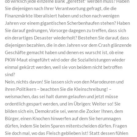
ob wirklich jede einzelne Bank „gerettet“ werden muss? Haben
Sie diejenigen nach Ihrer Verantwortung gefragt, die die
Finanzmärkte liberalisiert haben und schon nach wenigen
Jahren vor einem gigantischen Scherbenhaufen stehen? Haben
Sie darauf gedrungen, Vorsorge dagegen zu treffen, dass sich
ein derartiges Desaster wiederholt? Bestehen Sie darauf, dass
diejenigen bezahlen, die in den Jahren vor dem Crash glänzende
Geschäfte gemacht haben und denen es wurscht ist, ob eine
PKW-Maut eingeführt wird oder die Sozialleistungen wieder
einmal gekürzt werden, weil sie von beidem nicht betroffen
sind?
Nein, nichts davon! Sie lassen sich von den Marodeuren und
ihren Politikern – beachten Sie die Kleinschreibung! –
weismachen, das sei halt dumm gelaufen und jetzt müsse
ordentlich gespart werden, und im Übrigen: Weiter so! Sie
bilden sich ein, Demokratie sei, wenn die Zocker Ihnen, dem
Bürger, einen Knochen hinwerfen auf dem Sie herumnagen
dürfen, indem Sie beim Sparen mitentscheiden dürfen. Fragen
Sie doch mal, wo das Fleisch geblieben ist! Statt dessen fühlen