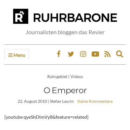
Journalisten bloggen das Revier
Menu
Ex
sea
fo
Ruhrgebiet
|
Videos
O Emperor
22. August 2010
| Stefan Laurin
Keine Kommentare
[youtube qyeShDImVy8&feature=related]