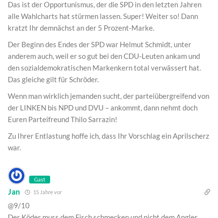
Das ist der Opportunismus, der die SPD in den letzten Jahren
alle Wahlcharts hat stürmen lassen. Super! Weiter so! Dann
kratzt Ihr demnächst an der 5 Prozent-Marke.
Der Beginn des Endes der SPD war Helmut Schmidt, unter
anderem auch, weil er so gut bei den CDU-Leuten ankam und
den sozialdemokratischen Markenkern total verwässert hat.
Das gleiche gilt für Schröder.
Wenn man wirklich jemanden sucht, der parteiübergreifend von
der LINKEN bis NPD und DVU – ankommt, dann nehmt doch
Euren Parteifreund Thilo Sarrazin!
Zu Ihrer Entlastung hoffe ich, dass Ihr Vorschlag ein Aprilscherz
war.
Gast
Jan
15 Jahre vor
@9/10
Der Köder muss dem Fisch schmecken und nicht dem Angler.