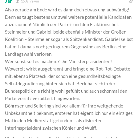
Jan
15 Jahre vor
Also gerade am Ende wird es dann doch etwas unglaubwürdig!
Denn es taugt bestens um zwei weitere potentielle Kandidaten
abzuräumen! Nämlich den Partei- und den Fraktionschef.
Steinmeier und Gabriel, beide ebenfalls Minister der Großen
Koalition – Steinmeier sogar als Spitzenkandidat. Gabriel selbst
hat mit damals noch geringerem Gegenwind aus Berlin seine
Landtagswahl verloren.
Wer sonst soll es machen!? Die Ministerpräsidenten?
Wowereit wirkt ausgebrannt und bringt eine Rot-Rot-Debatte
mit, ebenso Platzeck, der schon eine gesundheitsbedingte
Selbstdegradierung hinter sich hat. Beck hat sich in der
Bundespolitik nie richtig wohl gefühlt und auch schonmal den
Parteivorsitz verbittert hingeworfen.
Böhrnsen und Sellering sind vor allem für ihre weitgehende
Unbekanntheit bekannt, ersterer hat eigentlich nur ein einziges
Mal in den Medien stattgefunden – als diskreter
Interimspräsident zwischen Köhler und Wulff.