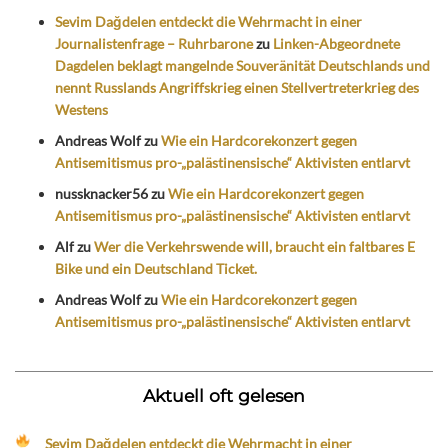
Sevim Dağdelen entdeckt die Wehrmacht in einer
Journalistenfrage – Ruhrbarone
zu
Linken-Abgeordnete
Dagdelen beklagt mangelnde Souveränität Deutschlands und
nennt Russlands Angriffskrieg einen Stellvertreterkrieg des
Westens
Andreas Wolf
zu
Wie ein Hardcorekonzert gegen
Antisemitismus pro-„palästinensische“ Aktivisten entlarvt
nussknacker56
zu
Wie ein Hardcorekonzert gegen
Antisemitismus pro-„palästinensische“ Aktivisten entlarvt
Alf
zu
Wer die Verkehrswende will, braucht ein faltbares E
Bike und ein Deutschland Ticket.
Andreas Wolf
zu
Wie ein Hardcorekonzert gegen
Antisemitismus pro-„palästinensische“ Aktivisten entlarvt
Aktuell oft gelesen
Sevim Dağdelen entdeckt die Wehrmacht in einer