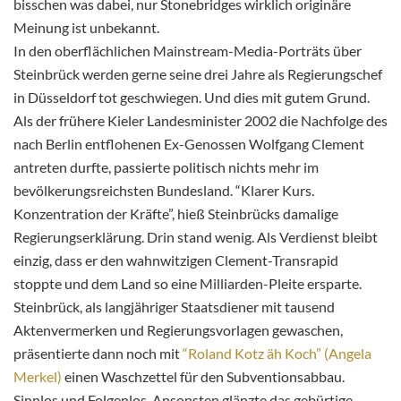
bisschen was dabei, nur Stonebridges wirklich originäre
Meinung ist unbekannt.
In den oberflächlichen Mainstream-Media-Porträts über
Steinbrück werden gerne seine drei Jahre als Regierungschef
in Düsseldorf tot geschwiegen. Und dies mit gutem Grund.
Als der frühere Kieler Landesminister 2002 die Nachfolge des
nach Berlin entflohenen Ex-Genossen Wolfgang Clement
antreten durfte, passierte politisch nichts mehr im
bevölkerungsreichsten Bundesland. “Klarer Kurs.
Konzentration der Kräfte”, hieß Steinbrücks damalige
Regierungserklärung. Drin stand wenig. Als Verdienst bleibt
einzig, dass er den wahnwitzigen Clement-Transrapid
stoppte und dem Land so eine Milliarden-Pleite ersparte.
Steinbrück, als langjähriger Staatsdiener mit tausend
Aktenvermerken und Regierungsvorlagen gewaschen,
präsentierte dann noch mit
“Roland Kotz äh Koch” (Angela
Merkel)
einen Waschzettel für den Subventionsabbau.
Sinnlos und Folgenlos. Ansonsten glänzte das gebürtige