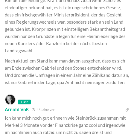
Bleiben die Neulinge: Kraft und Scholz. Auch wenn Scholz es
eindeutiger bekannt hat, es ist ein ungeschriebenes Gesetz,
dass ein frischgewählter Ministerpräsident, der das Gesicht
eines Regierungswechsels war, besonders stark an sein Land
gebunden ist. Kronprinzen mit einstelligem Bekanntheitsgrad
würden nur den Grundstein legen für eine Heimniederlage des
neuen Kanzlers / der Kanzlerin bei der nächstbesten
Landtagswahl.
Nach aktuellem Stand kann man davon ausgehen, dass es sich
am Ende zwischen Gabriel und den Stones entscheiden wird.
Und drohen die Umfragen in einem Jahr eine Zählkandidatur an,
ist nur Gabriel in der Lage, qua Amt nicht neinsagen zu dürfen.
Gast
Arnold Voß
15 Jahre vor
Ich kann mich noch gut erinnern wie Steinbrück zusammen mit
Merkel 3 Monate vor der Finanzkrise ganz cool und irgendwie
im nachhinein auch rotzig, um nicht zu sagen dreist und