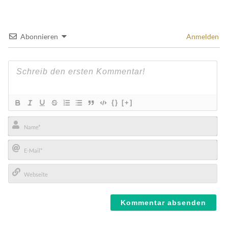
Abonnieren
Anmelden
{}
[+]
Name*
E-
Mail*
Webseite