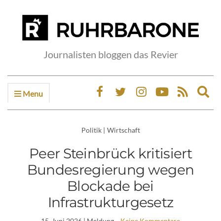
Journalisten bloggen das Revier
Menu
Ex
sea
fo
Politik
|
Wirtschaft
Peer Steinbrück kritisiert
Bundesregierung wegen
Blockade bei
Infrastrukturgesetz
15. Juni 2026
| Meldung
Keine Kommentare