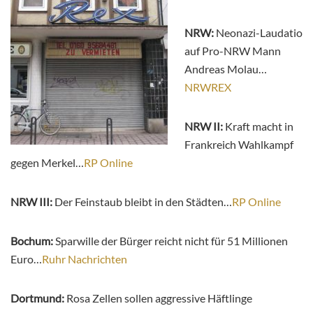
NRW:
Neonazi-Laudatio
auf Pro-NRW Mann
Andreas Molau…
NRWREX
NRW II:
Kraft macht in
Frankreich Wahlkampf
gegen Merkel…
RP Online
NRW III:
Der Feinstaub bleibt in den Städten…
RP Online
Bochum:
Sparwille der Bürger reicht nicht für 51 Millionen
Euro…
Ruhr Nachrichten
Dortmund:
Rosa Zellen sollen aggressive Häftlinge