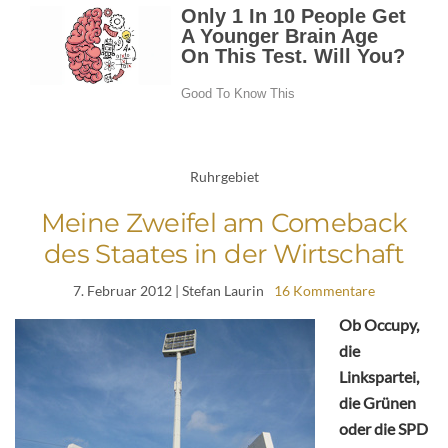
Ruhrgebiet
Meine Zweifel am Comeback
des Staates in der Wirtschaft
7. Februar 2012
| Stefan Laurin
16 Kommentare
Ob Occupy,
die
Linkspartei,
die Grünen
oder die SPD