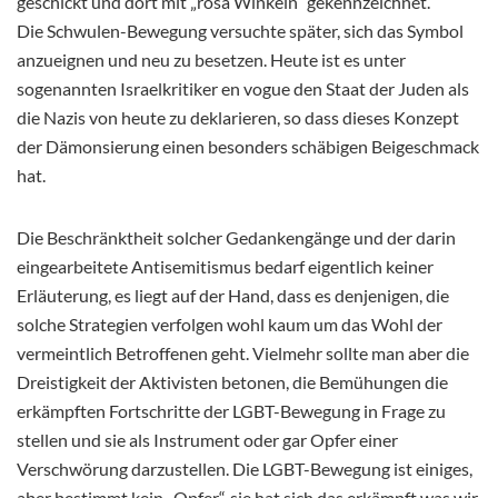
geschickt und dort mit „rosa Winkeln“ gekennzeichnet.
Die Schwulen-Bewegung versuchte später, sich das Symbol
anzueignen und neu zu besetzen. Heute ist es unter
sogenannten Israelkritiker en vogue den Staat der Juden als
die Nazis von heute zu deklarieren, so dass dieses Konzept
der Dämonsierung einen besonders schäbigen Beigeschmack
hat.
Die Beschränktheit solcher Gedankengänge und der darin
eingearbeitete Antisemitismus bedarf eigentlich keiner
Erläuterung, es liegt auf der Hand, dass es denjenigen, die
solche Strategien verfolgen wohl kaum um das Wohl der
vermeintlich Betroffenen geht. Vielmehr sollte man aber die
Dreistigkeit der Aktivisten betonen, die Bemühungen die
erkämpften Fortschritte der LGBT-Bewegung in Frage zu
stellen und sie als Instrument oder gar Opfer einer
Verschwörung darzustellen. Die LGBT-Bewegung ist einiges,
aber bestimmt kein „Opfer“, sie hat sich das erkämpft was wir