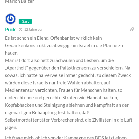
Marion Balzer
Gast
Puck
12 Jahre vor
Es ist schon ein Elend. Offenbar ist wirklich kein
Gedankenkonstrukt zu abwegig, um Israel in die Pfanne zu
hauen.
Man ist dort also nett zu Schwulen und Lesben, um die
„Apartheit“ gegenüber den Palästinensern zu verschleiern. Na
sowas, ich hatte naiverweise immer gedacht, zu diesem Zweck
würden diese Israelis nur freie Wahlen abhalten, auf
Medienzensur verzichten, Frauen für Menschen halten, so
einleuchtende und gerechte Strafen wie Handabhacken,
Kopfabhacken und Steinigung ablehnen und kampfhaft an der
eigenartigen Behauptung fest halten, daß
Selbstmordattentäter Verbrecher sind, die Zivilisten in die Luft
jagen.
Ich frage mich, ob ich von der Kampagne des BDS jetzt einen