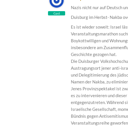
Nazis nicht nur auf Deutsch un
Gast
Duisburg im Herbst- Nakba ov
Es ist wieder soweit: Israel l
Veranstaltungsmarathon such
Boykottwilligen und Wohnungs
insbesondere am Zusammenflus
Geschichte gezogen hat.
Die Duisburger Volkshochschul
Austragungsort jener anti-isr
und Delegitimierung des jüdisch
Namen der Nakba, zu eliminier
Jenes Provinzspektakel ist zw
es zu intervenieren und diese
entgegenzutreten. Während si
Israelische Gesellschaft, mom
Bündnis gegen Antisemitismus 
Veranstaltungsreihe geworfen 