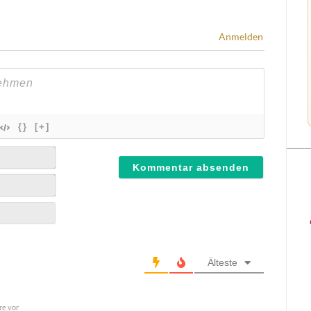
Anmelden
{}
[+]
Älteste
re vor