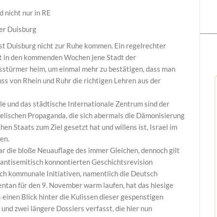
d nicht nur in RE
er Duisburg
ässt Duisburg nicht zur Ruhe kommen. Ein regelrechter
t in den kommenden Wochen jene Stadt der
stürmer heim, um einmal mehr zu bestätigen, dass man
s von Rhein und Ruhr die richtigen Lehren aus der
e und das städtische Internationale Zentrum sind der
aelischen Propaganda, die sich abermals die Dämonisierung
en Staats zum Ziel gesetzt hat und willens ist, Israel im
en.
ar die bloße Neuauflage des immer Gleichen, dennoch gilt
r antisemitisch konnontierten Geschichtsrevision
ch kommunale Initiativen, namentlich die Deutsch
entan für den 9. November warm laufen, hat das hiesige
einen Blick hinter die Kulissen dieser gespenstigen
und zwei längere Dossiers verfasst, die hier nun