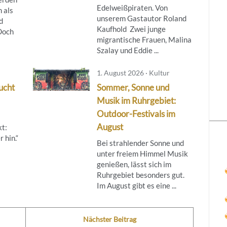
Edelweißpiraten. Von
 als
unserem Gastautor Roland
d
Kaufhold Zwei junge
 Doch
migrantische Frauen, Malina
Szalay und Eddie ...
1. August 2026 · Kultur
ucht
Sommer, Sonne und
Musik im Ruhrgebiet:
Outdoor-Festivals im
August
kt:
 hin.“
Bei strahlender Sonne und
unter freiem Himmel Musik
genießen, lässt sich im
Ruhrgebiet besonders gut.
Im August gibt es eine ...
Nächster Beitrag