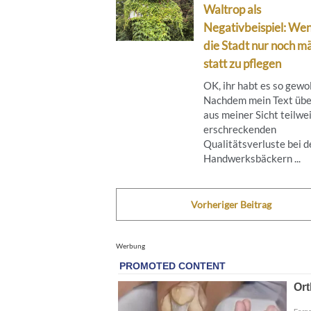
Waltrop als
Negativbeispiel: We
die Stadt nur noch mä
statt zu pflegen
OK, ihr habt es so gewol
Nachdem mein Text übe
aus meiner Sicht teilwe
erschreckenden
Qualitätsverluste bei d
Handwerksbäckern ...
Vorheriger Beitrag
Werbung