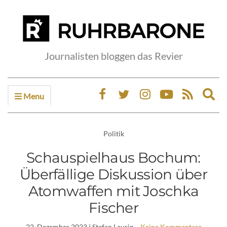
Journalisten bloggen das Revier
Menu
Ex
sea
fo
Politik
Schauspielhaus Bochum:
Überfällige Diskussion über
Atomwaffen mit Joschka
Fischer
22. Dezember 2023
| Stefan Laurin
Keine Kommentare