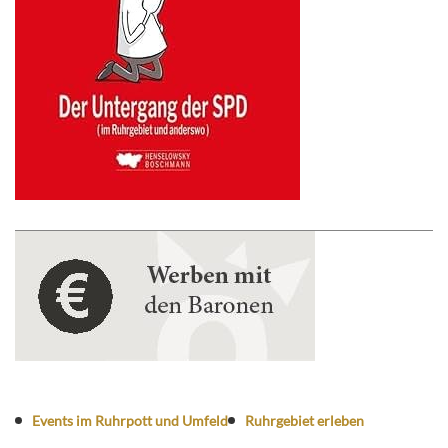
Events im Ruhrpott und Umfeld
Ruhrgebiet erleben