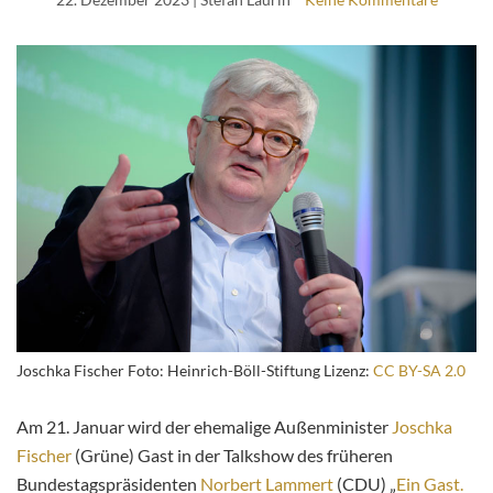
Joschka Fischer Foto: Heinrich-Böll-Stiftung Lizenz:
CC BY-SA 2.0
Am 21. Januar wird der ehemalige Außenminister
Joschka
Fischer
(Grüne) Gast in der Talkshow des früheren
Bundestagspräsidenten
Norbert Lammert
(CDU) „
Ein Gast.