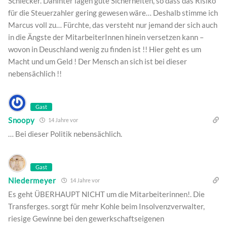
Schlecker. Dahinter lagen gute Sicherheiten, so dass das Risiko
für die Steuerzahler gering gewesen wäre… Deshalb stimme ich
Marcus voll zu… Fürchte, das versteht nur jemand der sich auch
in die Ängste der MitarbeiterInnen hinein versetzen kann –
wovon in Deuschland wenig zu finden ist !! Hier geht es um
Macht und um Geld ! Der Mensch an sich ist bei dieser
nebensächlich !!
Gast
Snoopy
14 Jahre vor
… Bei dieser Politik nebensächlich.
Gast
Niedermeyer
14 Jahre vor
Es geht ÜBERHAUPT NICHT um die Mitarbeiterinnen!. Die
Transferges. sorgt für mehr Kohle beim Insolvenzverwalter,
riesige Gewinne bei den gewerkschaftseigenen