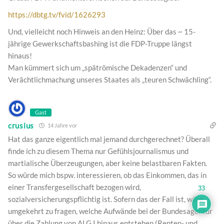
https://dbtg.tv/fvid/1626293
Und, vielleicht noch Hinweis an den Heinz: Über das ~ 15-
jährige Gewerkschaftsbashing ist die FDP-Truppe längst
hinaus!
Man kümmert sich um „spätrömische Dekadenzen“ und
Verächtlichmachung unseres Staates als „teuren Schwächling“.
Gast
crusius
14 Jahre vor
Hat das ganze eigentlich mal jemand durchgerechnet? Überall
finde ich zu diesem Thema nur Gefühlsjournalismus und
martialische Überzeugungen, aber keine belastbaren Fakten.
So würde mich bspw. interessieren, ob das Einkommen, das in
einer Transfergesellschaft bezogen wird,
33
sozialversicherungspflichtig ist. Sofern das der Fall ist, wäre
umgekehrt zu fragen, welche Aufwände bei der Bundesagentur
über die Zahlung von ALG I hinaus entstehen (Renten- und