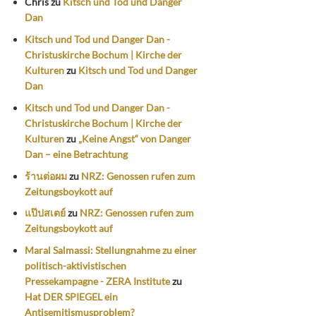
Chris
zu
Kitsch und Tod und Danger
Dan
Kitsch und Tod und Danger Dan -
Christuskirche Bochum | Kirche der
Kulturen
zu
Kitsch und Tod und Danger
Dan
Kitsch und Tod und Danger Dan -
Christuskirche Bochum | Kirche der
Kulturen
zu
„Keine Angst“ von Danger
Dan – eine Betrachtung
ร้านต่อผม
zu
NRZ: Genossen rufen zum
Zeitungsboykott auf
แป๊ปสเตย์
zu
NRZ: Genossen rufen zum
Zeitungsboykott auf
Maral Salmassi: Stellungnahme zu einer
politisch-aktivistischen
Pressekampagne - ZERA Institute
zu
Hat DER SPIEGEL ein
Antisemitismusproblem?