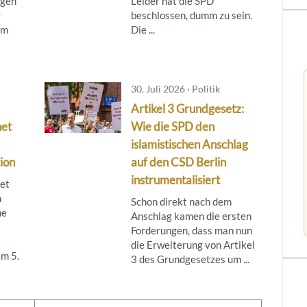
egen
Leider hat die SPD
r
beschlossen, dumm zu sein.
om
Die ...
30. Juli 2026 · Politik
Artikel 3 Grundgesetz:
net
Wie die SPD den
islamistischen Anschlag
ion
auf den CSD Berlin
instrumentalisiert
tet
m
Schon direkt nach dem
ne
Anschlag kamen die ersten
Forderungen, dass man nun
die Erweiterung von Artikel
m 5.
3 des Grundgesetzes um ...