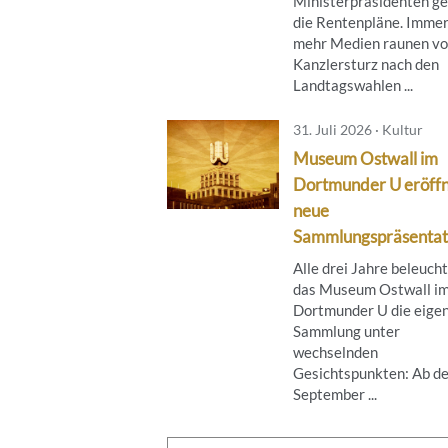
Ministerpräsidenten g
die Rentenpläne. Imme
mehr Medien raunen v
Kanzlersturz nach den
Landtagswahlen ...
31. Juli 2026 · Kultur
Museum Ostwall im
Dortmunder U eröff
neue
Sammlungspräsentat
Alle drei Jahre beleuch
das Museum Ostwall i
Dortmunder U die eige
Sammlung unter
wechselnden
Gesichtspunkten: Ab de
September ...