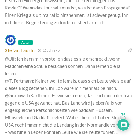
ersetzen Hintergrundwissen. „Journalisten bloggen das
Revier“? Wenn das Journalismus ist, was ist dann Propaganda?
Einen Krieg als ultima ratio hinznehmen, ist schwer genug. Ihn
mit dieser Begeisterung zu fordern, ist erbärmlich.
Autor
Stefan Laurin
12 Jahre vor
@Ulf: Ich kann mir vorstellen dass es sie erschreckt, wenn
Mädchen eine Schule besuchen können. Dann lernen die ja
lesen.
@ T. Fertmann: Keiner wollte jemals, dass sich Leute wie sie auf
dieses Blog beziehen. Ihr Lob wäre mir mehr als peinlich.
@GrabowskiKarlheinz: Es wir sie freuen, dass sich auch der Iran
gegen die USA gewandt hat. Das Land wird ja ebenfalls von
engelsgleichen Persönlichkeiten wie Saddam Hussein,
75
Milosevic und Gaddafi regiert. Wahrscheinlich haben Sie den
USA noch immer nicht die Landung in der Normandie verziehen
– was für ein Leben könnten Leute wie sie heute führen…