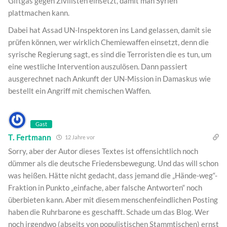
Giftgas gegen Zivilisten einsetzt, damit man Syrien
plattmachen kann.
Dabei hat Assad UN-Inspektoren ins Land gelassen, damit sie
prüfen können, wer wirklich Chemiewaffen einsetzt, denn die
syrische Regierung sagt, es sind die Terroristen die es tun, um
eine westliche Intervention auszulösen. Dann passiert
ausgerechnet nach Ankunft der UN-Mission in Damaskus wie
bestellt ein Angriff mit chemischen Waffen.
Gast
T. Fertmann
12 Jahre vor
Sorry, aber der Autor dieses Textes ist offensichtlich noch
dümmer als die deutsche Friedensbewegung. Und das will schon
was heißen. Hätte nicht gedacht, dass jemand die „Hände-weg“-
Fraktion in Punkto „einfache, aber falsche Antworten“ noch
überbieten kann. Aber mit diesem menschenfeindlichen Posting
haben die Ruhrbarone es geschafft. Schade um das Blog. Wer
noch irgendwo (abseits von populistischen Stammtischen) ernst