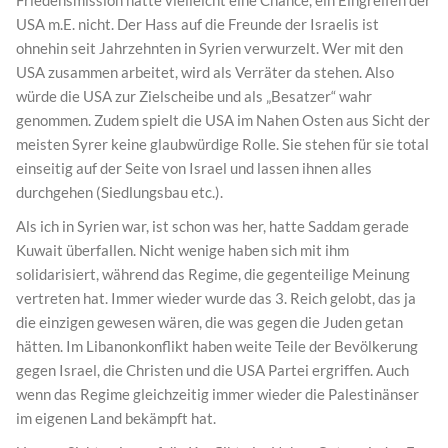
Friedensmission hätte vielleicht eine Chance, ein Eingreifen der
USA m.E. nicht. Der Hass auf die Freunde der Israelis ist
ohnehin seit Jahrzehnten in Syrien verwurzelt. Wer mit den
USA zusammen arbeitet, wird als Verräter da stehen. Also
würde die USA zur Zielscheibe und als „Besatzer“ wahr
genommen. Zudem spielt die USA im Nahen Osten aus Sicht der
meisten Syrer keine glaubwürdige Rolle. Sie stehen für sie total
einseitig auf der Seite von Israel und lassen ihnen alles
durchgehen (Siedlungsbau etc.).
Als ich in Syrien war, ist schon was her, hatte Saddam gerade
Kuwait überfallen. Nicht wenige haben sich mit ihm
solidarisiert, während das Regime, die gegenteilige Meinung
vertreten hat. Immer wieder wurde das 3. Reich gelobt, das ja
die einzigen gewesen wären, die was gegen die Juden getan
hätten. Im Libanonkonflikt haben weite Teile der Bevölkerung
gegen Israel, die Christen und die USA Partei ergriffen. Auch
wenn das Regime gleichzeitig immer wieder die Palestinänser
im eigenen Land bekämpft hat.