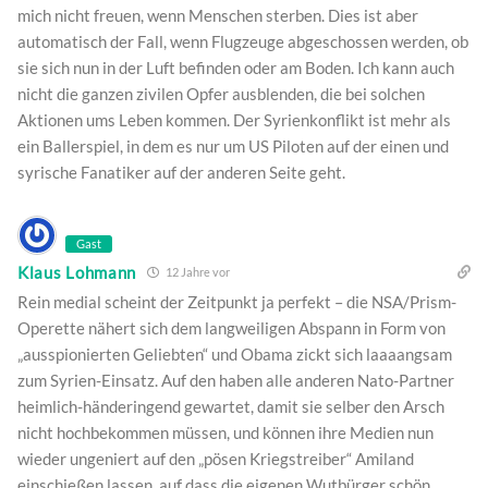
mich nicht freuen, wenn Menschen sterben. Dies ist aber
automatisch der Fall, wenn Flugzeuge abgeschossen werden, ob
sie sich nun in der Luft befinden oder am Boden. Ich kann auch
nicht die ganzen zivilen Opfer ausblenden, die bei solchen
Aktionen ums Leben kommen. Der Syrienkonflikt ist mehr als
ein Ballerspiel, in dem es nur um US Piloten auf der einen und
syrische Fanatiker auf der anderen Seite geht.
Gast
Klaus Lohmann
12 Jahre vor
Rein medial scheint der Zeitpunkt ja perfekt – die NSA/Prism-
Operette nähert sich dem langweiligen Abspann in Form von
„ausspionierten Geliebten“ und Obama zickt sich laaaangsam
zum Syrien-Einsatz. Auf den haben alle anderen Nato-Partner
heimlich-händeringend gewartet, damit sie selber den Arsch
nicht hochbekommen müssen, und können ihre Medien nun
wieder ungeniert auf den „pösen Kriegstreiber“ Amiland
einschießen lassen, auf dass die eigenen Wutbürger schön