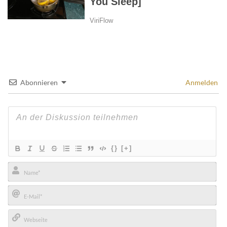
Abonnieren
Anmelden
{}
[+]
Name*
E-
Mail*