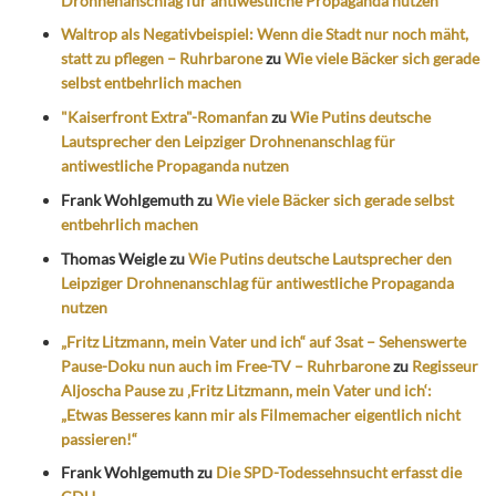
Drohnenanschlag für antiwestliche Propaganda nutzen
Waltrop als Negativbeispiel: Wenn die Stadt nur noch mäht,
statt zu pflegen – Ruhrbarone
zu
Wie viele Bäcker sich gerade
selbst entbehrlich machen
"Kaiserfront Extra"-Romanfan
zu
Wie Putins deutsche
Lautsprecher den Leipziger Drohnenanschlag für
antiwestliche Propaganda nutzen
Frank Wohlgemuth
zu
Wie viele Bäcker sich gerade selbst
entbehrlich machen
Thomas Weigle
zu
Wie Putins deutsche Lautsprecher den
Leipziger Drohnenanschlag für antiwestliche Propaganda
nutzen
„Fritz Litzmann, mein Vater und ich“ auf 3sat – Sehenswerte
Pause-Doku nun auch im Free-TV – Ruhrbarone
zu
Regisseur
Aljoscha Pause zu ‚Fritz Litzmann, mein Vater und ich‘:
„Etwas Besseres kann mir als Filmemacher eigentlich nicht
passieren!“
Frank Wohlgemuth
zu
Die SPD-Todessehnsucht erfasst die