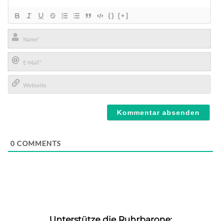
{}
[+]
Name*
E-
Mail*
Webseite
0
COMMENTS
Unterstütze die Ruhrbarone: