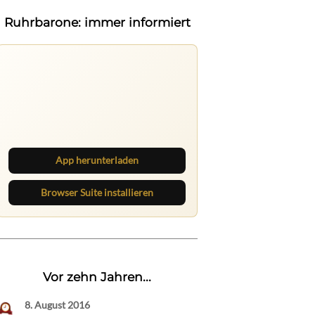
Ruhrbarone: immer informiert
Ruhrbarone auf allen Geräten
Lies unterwegs weiter, speichere
Beiträge und behalte neue Texte
direkt im Browser im Blick.
App herunterladen
Browser Suite installieren
Vor zehn Jahren...
8. August 2016