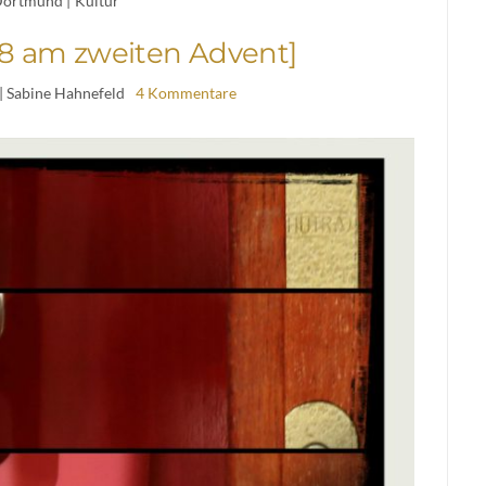
ortmund
|
Kultur
 28 am zweiten Advent]
| Sabine Hahnefeld
4 Kommentare