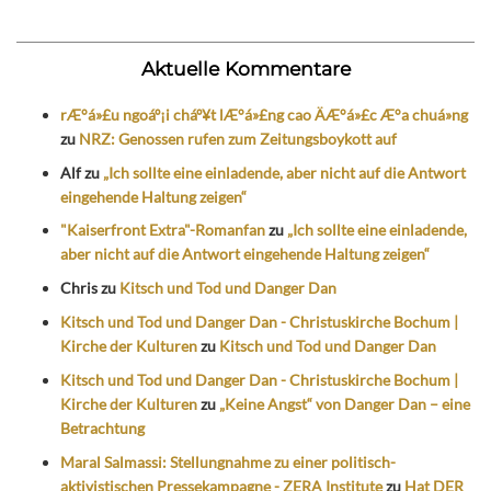
Aktuelle Kommentare
rÆ°á»£u ngoáº¡i cháº¥t lÆ°á»£ng cao ÄÆ°á»£c Æ°a chuá»ng
zu
NRZ: Genossen rufen zum Zeitungsboykott auf
Alf
zu
„Ich sollte eine einladende, aber nicht auf die Antwort
eingehende Haltung zeigen“
"Kaiserfront Extra"-Romanfan
zu
„Ich sollte eine einladende,
aber nicht auf die Antwort eingehende Haltung zeigen“
Chris
zu
Kitsch und Tod und Danger Dan
Kitsch und Tod und Danger Dan - Christuskirche Bochum |
Kirche der Kulturen
zu
Kitsch und Tod und Danger Dan
Kitsch und Tod und Danger Dan - Christuskirche Bochum |
Kirche der Kulturen
zu
„Keine Angst“ von Danger Dan – eine
Betrachtung
Maral Salmassi: Stellungnahme zu einer politisch-
aktivistischen Pressekampagne - ZERA Institute
zu
Hat DER