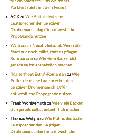
für ein Stadtfest? Das Waltroper
Parkfest spielt mit dem Feuer!
ACK
zu
Wie Putins deutsche
Lautsprecher den Leipziger
Drohnenanschlag für antiwestliche
Propaganda nutzen
Waltrop als Negativbeispiel: Wenn die
Stadt nur noch mäht, statt zu pflegen –
Ruhrbarone
zu
Wie viele Bäcker sich
gerade selbst entbehrlich machen
"Kaiserfront Extra"-Romanfan
zu
Wie
Putins deutsche Lautsprecher den
Leipziger Drohnenanschlag für
antiwestliche Propaganda nutzen
Frank Wohlgemuth
zu
Wie viele Bäcker
sich gerade selbst entbehrlich machen
Thomas Weigle
zu
Wie Putins deutsche
Lautsprecher den Leipziger
Drohnenanschlag für antiwestliche