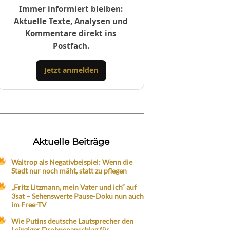
Immer informiert bleiben:
Aktuelle Texte, Analysen und
Kommentare direkt ins
Postfach.
Jetzt anmelden
Aktuelle Beiträge
Waltrop als Negativbeispiel: Wenn die
Stadt nur noch mäht, statt zu pflegen
„Fritz Litzmann, mein Vater und ich“ auf
3sat – Sehenswerte Pause-Doku nun auch
im Free-TV
Wie Putins deutsche Lautsprecher den
Leipziger Drohnenanschlag für