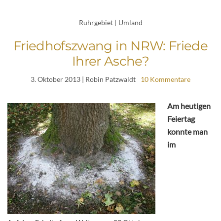
Ruhrgebiet
|
Umland
Friedhofszwang in NRW: Friede
Ihrer Asche?
3. Oktober 2013
| Robin Patzwaldt
10 Kommentare
Am heutigen
Feiertag
konnte man
im