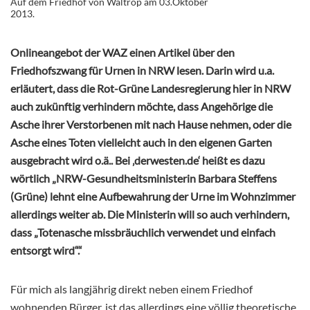
Auf dem Friedhof von Waltrop am 03.Oktober
2013.
Onlineangebot der WAZ einen Artikel über den
Friedhofszwang für Urnen in NRW lesen.
Darin wird u.a.
erläutert, dass die Rot-Grüne Landesregierung hier in NRW
auch zukünftig verhindern möchte, dass Angehörige die
Asche ihrer Verstorbenen mit nach Hause nehmen, oder die
Asche eines Toten vielleicht auch in den eigenen Garten
ausgebracht wird o.ä.. Bei ‚derwesten.de‘ heißt es dazu
wörtlich „NRW-Gesundheitsministerin Barbara Steffens
(Grüne) lehnt eine Aufbewahrung der Urne im Wohnzimmer
allerdings weiter ab. Die Ministerin will so auch verhindern,
dass „Totenasche missbräuchlich verwendet und einfach
entsorgt wird“.“
Für mich als langjährig direkt neben einem Friedhof
wohnenden Bürger, ist das allerdings eine völlig theoretische