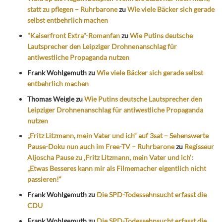
statt zu pflegen – Ruhrbarone
zu
Wie viele Bäcker sich gerade
selbst entbehrlich machen
"Kaiserfront Extra"-Romanfan
zu
Wie Putins deutsche
Lautsprecher den Leipziger Drohnenanschlag für
antiwestliche Propaganda nutzen
Frank Wohlgemuth
zu
Wie viele Bäcker sich gerade selbst
entbehrlich machen
Thomas Weigle
zu
Wie Putins deutsche Lautsprecher den
Leipziger Drohnenanschlag für antiwestliche Propaganda
nutzen
„Fritz Litzmann, mein Vater und ich“ auf 3sat – Sehenswerte
Pause-Doku nun auch im Free-TV – Ruhrbarone
zu
Regisseur
Aljoscha Pause zu ‚Fritz Litzmann, mein Vater und ich‘:
„Etwas Besseres kann mir als Filmemacher eigentlich nicht
passieren!“
Frank Wohlgemuth
zu
Die SPD-Todessehnsucht erfasst die
CDU
Frank Wohlgemuth
zu
Die SPD-Todessehnsucht erfasst die