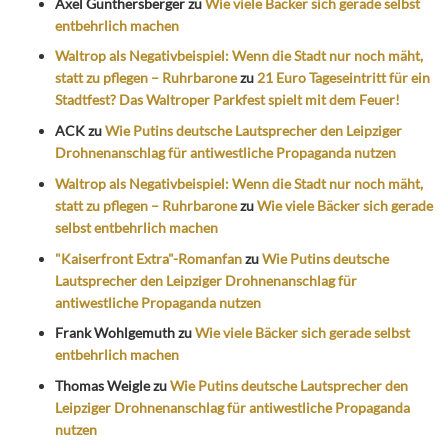
Axel Günthersberger
zu
Wie viele Bäcker sich gerade selbst
entbehrlich machen
Waltrop als Negativbeispiel: Wenn die Stadt nur noch mäht,
statt zu pflegen – Ruhrbarone
zu
21 Euro Tageseintritt für ein
Stadtfest? Das Waltroper Parkfest spielt mit dem Feuer!
ACK
zu
Wie Putins deutsche Lautsprecher den Leipziger
Drohnenanschlag für antiwestliche Propaganda nutzen
Waltrop als Negativbeispiel: Wenn die Stadt nur noch mäht,
statt zu pflegen – Ruhrbarone
zu
Wie viele Bäcker sich gerade
selbst entbehrlich machen
"Kaiserfront Extra"-Romanfan
zu
Wie Putins deutsche
Lautsprecher den Leipziger Drohnenanschlag für
antiwestliche Propaganda nutzen
Frank Wohlgemuth
zu
Wie viele Bäcker sich gerade selbst
entbehrlich machen
Thomas Weigle
zu
Wie Putins deutsche Lautsprecher den
Leipziger Drohnenanschlag für antiwestliche Propaganda
nutzen