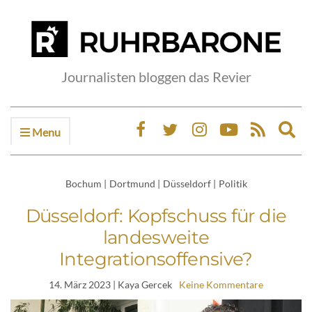
Journalisten bloggen das Revier
Menu
Ex
sea
fo
Bochum
|
Dortmund
|
Düsseldorf
|
Politik
Düsseldorf: Kopfschuss für die
landesweite
Integrationsoffensive?
14. März 2023
| Kaya Gercek
Keine Kommentare