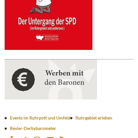
Events im Ruhrpott und Umfeld
Ruhrgebiet erleben
Revier-Derbybarometer