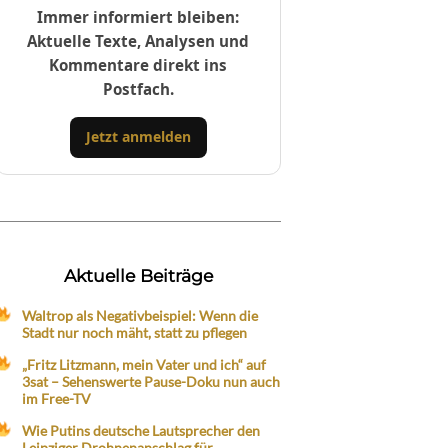
Immer informiert bleiben:
Aktuelle Texte, Analysen und
Kommentare direkt ins
Postfach.
Jetzt anmelden
Aktuelle Beiträge
Waltrop als Negativbeispiel: Wenn die
Stadt nur noch mäht, statt zu pflegen
„Fritz Litzmann, mein Vater und ich“ auf
3sat – Sehenswerte Pause-Doku nun auch
im Free-TV
Wie Putins deutsche Lautsprecher den
Leipziger Drohnenanschlag für