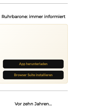
Ruhrbarone: immer informiert
Ruhrbarone auf allen Geräten
Lies unterwegs weiter, speichere
Beiträge und behalte neue Texte
direkt im Browser im Blick.
App herunterladen
Browser Suite installieren
Vor zehn Jahren...