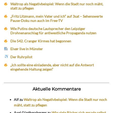
Waltrop als Negativbeispiel: Wenn die Stadt nur noch mäht,
statt zu pflegen
„Fritz Litzmann, mein Vater und ich“ auf 3sat – Sehenswerte
Pause-Doku nun auch im Free-TV
Wie Putins deutsche Lautsprecher den Leipziger
Drohnenanschlag für antiwestliche Propaganda nutzen
Die 542. Cranger Kirmes hat begonnen
Eivør live in Münster
Der Ruhrpilot
„Ich sollte eine einladende, aber nicht auf die Antwort
eingehende Haltung zeigen“
Aktuelle Kommentare
Alf
zu
Waltrop als Negativbeispiel: Wenn die Stadt nur noch
mäht, statt zu pflegen
Axel Günthersberger
zu
Wie viele Bäcker sich gerade selbst