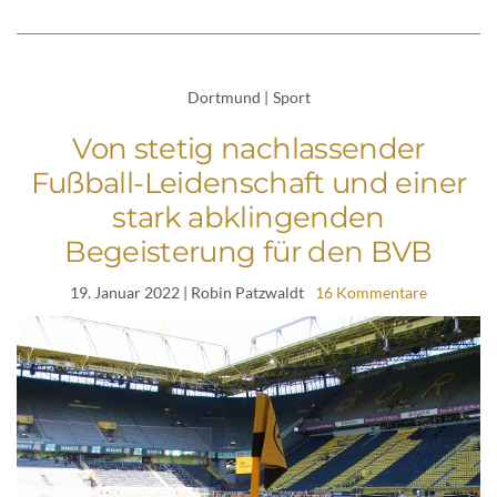
Dortmund
|
Sport
Von stetig nachlassender
Fußball-Leidenschaft und einer
stark abklingenden
Begeisterung für den BVB
19. Januar 2022
| Robin Patzwaldt
16 Kommentare