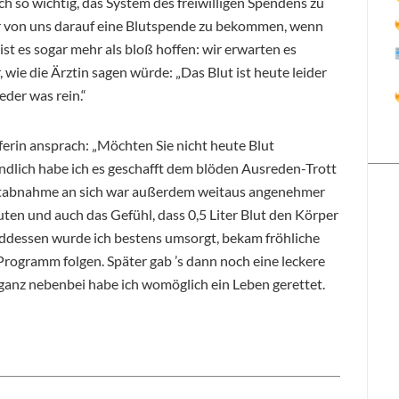
och so wichtig, das System des freiwilligen Spendens zu
der von uns darauf eine Blutspende zu bekommen, wenn
ist es sogar mehr als bloß hoffen: wir erwarten es
, wie die Ärztin sagen würde: „Das Blut ist heute leider
eder was rein.“
ferin ansprach: „Möchten Sie nicht heute Blut
 Endlich habe ich es geschafft dem blöden Ausreden-Trott
lutabnahme an sich war außerdem weitaus angenehmer
uten und auch das Gefühl, dass 0,5 Liter Blut den Körper
nddessen wurde ich bestens umsorgt, bekam fröhliche
rogramm folgen. Später gab ’s dann noch eine leckere
ganz nebenbei habe ich womöglich ein Leben gerettet.