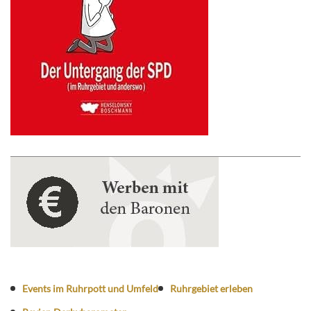
Events im Ruhrpott und Umfeld
Ruhrgebiet erleben