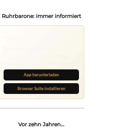
Ruhrbarone: immer informiert
Ruhrbarone auf allen Geräten
Lies unterwegs weiter, speichere
Beiträge und behalte neue Texte
direkt im Browser im Blick.
App herunterladen
Browser Suite installieren
Vor zehn Jahren...