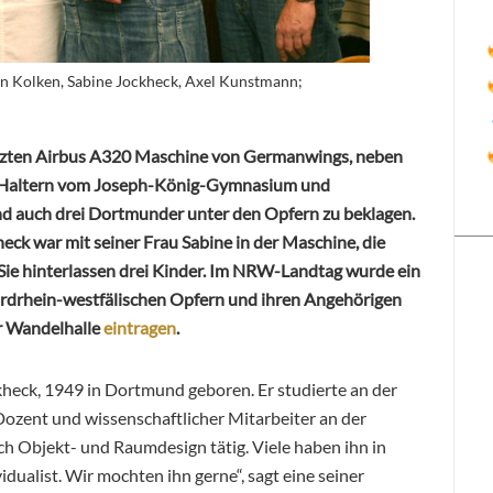
on Kolken, Sabine Jockheck, Axel Kunstmann;
ürzten Airbus A320 Maschine von Germanwings, neben
s Haltern vom Joseph-König-Gymnasium und
nd auch drei Dortmunder unter den Opfern zu beklagen.
k war mit seiner Frau Sabine in der Maschine, die
 Sie hinterlassen drei Kinder. Im NRW-Landtag wurde ein
rdrhein-westfälischen Opfern und ihren Angehörigen
er Wandelhalle
eintragen
.
heck, 1949 in Dortmund geboren. Er studierte an der
ozent und wissenschaftlicher Mitarbeiter an der
 Objekt- und Raumdesign tätig. Viele haben ihn in
idualist. Wir mochten ihn gerne“, sagt eine seiner