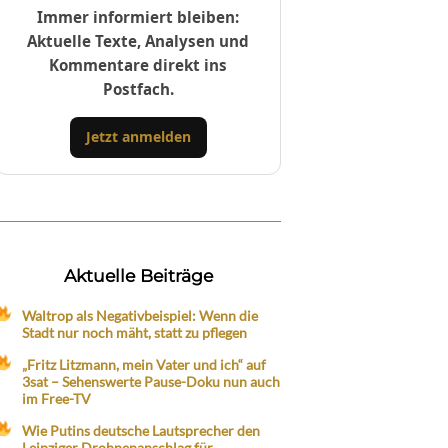
Immer informiert bleiben:
Aktuelle Texte, Analysen und
Kommentare direkt ins
Postfach.
Jetzt anmelden
Aktuelle Beiträge
Waltrop als Negativbeispiel: Wenn die
Stadt nur noch mäht, statt zu pflegen
„Fritz Litzmann, mein Vater und ich“ auf
3sat – Sehenswerte Pause-Doku nun auch
im Free-TV
Wie Putins deutsche Lautsprecher den
Leipziger Drohnenanschlag für