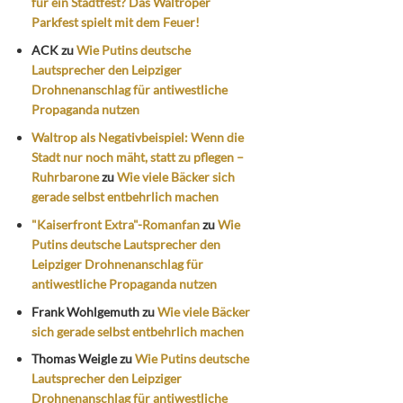
für ein Stadtfest? Das Waltroper
Parkfest spielt mit dem Feuer!
ACK
zu
Wie Putins deutsche
Lautsprecher den Leipziger
Drohnenanschlag für antiwestliche
Propaganda nutzen
Waltrop als Negativbeispiel: Wenn die
Stadt nur noch mäht, statt zu pflegen –
Ruhrbarone
zu
Wie viele Bäcker sich
gerade selbst entbehrlich machen
"Kaiserfront Extra"-Romanfan
zu
Wie
Putins deutsche Lautsprecher den
Leipziger Drohnenanschlag für
antiwestliche Propaganda nutzen
Frank Wohlgemuth
zu
Wie viele Bäcker
sich gerade selbst entbehrlich machen
Thomas Weigle
zu
Wie Putins deutsche
Lautsprecher den Leipziger
Drohnenanschlag für antiwestliche