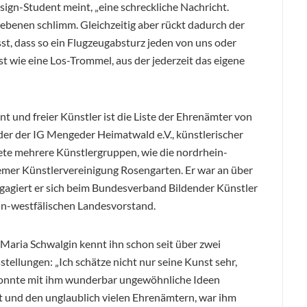
ign-Student meint, „eine schreckliche Nachricht.
bliebenen schlimm. Gleichzeitig aber rückt dadurch der
st, dass so ein Flugzeugabsturz jeden von uns oder
t wie eine Los-Trommel, aus der jederzeit das eigene
t und freier Künstler ist die Liste der Ehrenämter von
der der IG Mengeder Heimatwald e.V., künstlerischer
ndete mehrere Künstlergruppen, wie die nordrhein-
er Künstlervereinigung Rosengarten. Er war an über
ngagiert er sich beim Bundesverband Bildender Künstler
ein-westfälischen Landesvorstand.
Maria Schwalgin kennt ihn schon seit über zwei
ellungen: „Ich schätze nicht nur seine Kunst sehr,
konnte mit ihm wunderbar ungewöhnliche Ideen
t und den unglaublich vielen Ehrenämtern, war ihm