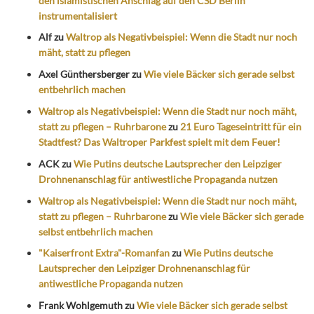
den islamistischen Anschlag auf den CSD Berlin
instrumentalisiert
Alf
zu
Waltrop als Negativbeispiel: Wenn die Stadt nur noch
mäht, statt zu pflegen
Axel Günthersberger
zu
Wie viele Bäcker sich gerade selbst
entbehrlich machen
Waltrop als Negativbeispiel: Wenn die Stadt nur noch mäht,
statt zu pflegen – Ruhrbarone
zu
21 Euro Tageseintritt für ein
Stadtfest? Das Waltroper Parkfest spielt mit dem Feuer!
ACK
zu
Wie Putins deutsche Lautsprecher den Leipziger
Drohnenanschlag für antiwestliche Propaganda nutzen
Waltrop als Negativbeispiel: Wenn die Stadt nur noch mäht,
statt zu pflegen – Ruhrbarone
zu
Wie viele Bäcker sich gerade
selbst entbehrlich machen
"Kaiserfront Extra"-Romanfan
zu
Wie Putins deutsche
Lautsprecher den Leipziger Drohnenanschlag für
antiwestliche Propaganda nutzen
Frank Wohlgemuth
zu
Wie viele Bäcker sich gerade selbst