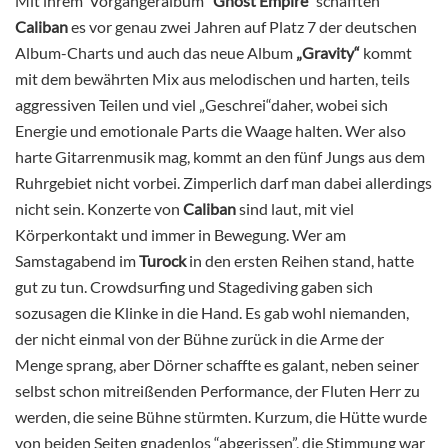
Mit ihrem Vorgängeralbum
“Ghost Empire”
schafften
Caliban
es vor genau zwei Jahren auf Platz 7 der deutschen
Album-Charts und auch das neue Album
„Gravity“
kommt
mit dem bewährten Mix aus melodischen und harten, teils
aggressiven Teilen und viel „Geschrei“daher, wobei sich
Energie und emotionale Parts die Waage halten. Wer also
harte Gitarrenmusik mag, kommt an den fünf Jungs aus dem
Ruhrgebiet nicht vorbei. Zimperlich darf man dabei allerdings
nicht sein. Konzerte von
Caliban
sind laut, mit viel
Körperkontakt und immer in Bewegung. Wer am
Samstagabend im
Turock
in den ersten Reihen stand, hatte
gut zu tun. Crowdsurfing und Stagediving gaben sich
sozusagen die Klinke in die Hand. Es gab wohl niemanden,
der nicht einmal von der Bühne zurück in die Arme der
Menge sprang, aber Dörner schaffte es galant, neben seiner
selbst schon mitreißenden Performance, der Fluten Herr zu
werden, die seine Bühne stürmten. Kurzum, die Hütte wurde
von beiden Seiten gnadenlos “abgerissen”, die Stimmung war