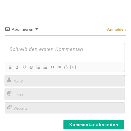
Abonnieren
Anmelden
{}
[+]
Name*
E-
Mail*
Webseite