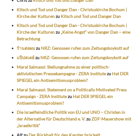
Chris
zu
Kitsch und Tod und Danger Dan
Kitsch und Tod und Danger Dan - Christuskirche Bochum |
Kirche der Kulturen
zu
Kitsch und Tod und Danger Dan
Kitsch und Tod und Danger Dan - Christuskirche Bochum |
Kirche der Kulturen
zu
„Keine Angst“ von Danger Dan – eine
Betrachtung
ร้านต่อผม
zu
NRZ: Genossen rufen zum Zeitungsboykott auf
แป๊ปสเตย์
zu
NRZ: Genossen rufen zum Zeitungsboykott auf
Maral Salmassi: Stellungnahme zu einer politisch-
aktivistischen Pressekampagne - ZERA Institute
zu
Hat DER
SPIEGEL ein Antisemitismusproblem?
Maral Salmassi: Statement on a Politically Motivated Press
Campaign - ZERA Institute
zu
Hat DER SPIEGEL ein
Antisemitismusproblem?
Die israelfeindliche Politik von EU und UNO – Christen in
der Alternative für Deutschland e. V.
zu
ZDF-Mauershow mit
„Israelkritik“
Alf
zu
Der Rückhalt für den Kanzler bröckelt