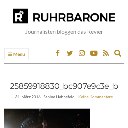
Journalisten bloggen das Revier
Menu
Ex
sea
fo
25859918830_bc907e9c3e_b
31. März 2016
| Sabine Hahnefeld
Keine Kommentare