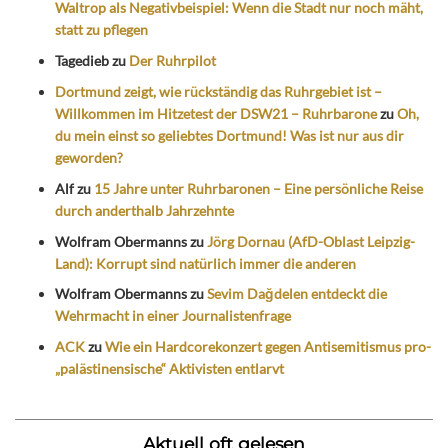
Waltrop als Negativbeispiel: Wenn die Stadt nur noch mäht,
statt zu pflegen
Tagedieb
zu
Der Ruhrpilot
Dortmund zeigt, wie rückständig das Ruhrgebiet ist –
Willkommen im Hitzetest der DSW21 – Ruhrbarone
zu
Oh,
du mein einst so geliebtes Dortmund! Was ist nur aus dir
geworden?
Alf
zu
15 Jahre unter Ruhrbaronen – Eine persönliche Reise
durch anderthalb Jahrzehnte
Wolfram Obermanns
zu
Jörg Dornau (AfD-Oblast Leipzig-
Land): Korrupt sind natürlich immer die anderen
Wolfram Obermanns
zu
Sevim Dağdelen entdeckt die
Wehrmacht in einer Journalistenfrage
ACK
zu
Wie ein Hardcorekonzert gegen Antisemitismus pro-
„palästinensische“ Aktivisten entlarvt
Aktuell oft gelesen