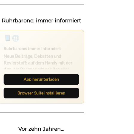
Ruhrbarone: immer informiert
Ruhrbarone auf allen Geräten
Lies unterwegs weiter, speichere
Beiträge und behalte neue Texte
direkt im Browser im Blick.
App herunterladen
Browser Suite installieren
Vor zehn Jahren...