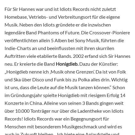
Für Sir Hannes war und ist Idiots Records nicht zuletzt
Homebase, Vetriebs- und Verbreitungsort für die eigene
Musik. Neben den Idiots gründete er die inzwischen
legendäre Band Phantoms of Future. Die Crossover-Pioniere
veröffentlichten allein 5 Alben bei Sony Musik, führten die
Indie-Charts an und beeinflussten mit ihren skurrilen
Auftritten viele etablierte Bands. 2002 erfand sich Sir Hannes
neu. Er kreierte die Band
Honigdieb.
Dazu der Künstler:
„Honigdieb nenne ich ‚Musik ohne Grenzen’. Da ist von Folk
und Ska über Disco und Funk bis zu Polka alles drin. Wichtig
ist uns, dass die Leute auf die Musik tanzen können.“ Schon
im Gründungsjahr spielte Honigdieb mit riesigem Erfolg 14
Konzerte in China. Alleine von seinen 3 Bands gingen weit
über 10.000 Tonträger nur über die Ladentheke von Idiots
Records! Idiots Records war ein Begegnungsort für
Menschen mit besonderem Musikgeschmack und wird es
auch in Zukunft bleiben. „Ich biete eine Anlaufstelle und