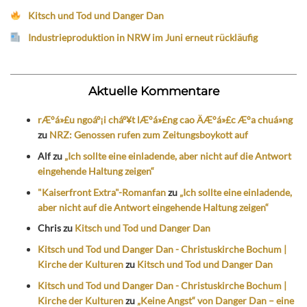
Kitsch und Tod und Danger Dan
Industrieproduktion in NRW im Juni erneut rückläufig
Aktuelle Kommentare
rÆ°á»£u ngoáº¡i cháº¥t lÆ°á»£ng cao ÄÆ°á»£c Æ°a chuá»ng
zu
NRZ: Genossen rufen zum Zeitungsboykott auf
Alf
zu
„Ich sollte eine einladende, aber nicht auf die Antwort
eingehende Haltung zeigen“
"Kaiserfront Extra"-Romanfan
zu
„Ich sollte eine einladende,
aber nicht auf die Antwort eingehende Haltung zeigen“
Chris
zu
Kitsch und Tod und Danger Dan
Kitsch und Tod und Danger Dan - Christuskirche Bochum |
Kirche der Kulturen
zu
Kitsch und Tod und Danger Dan
Kitsch und Tod und Danger Dan - Christuskirche Bochum |
Kirche der Kulturen
zu
„Keine Angst“ von Danger Dan – eine