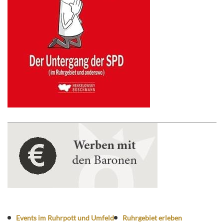
Events im Ruhrpott und Umfeld
Ruhrgebiet erleben