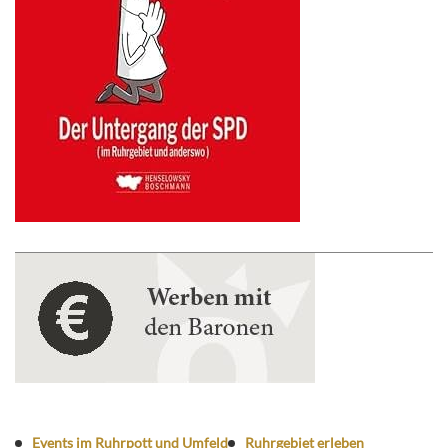
Events im Ruhrpott und Umfeld
Ruhrgebiet erleben